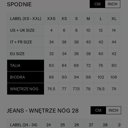
SPODNIE
CM
INCH
LABEL (XS - XXL)
XXS
XS
S
M
L
XL
US + UK SIZE
4
6
8
10
12
14
IT + FR SIZE
34
36
38
40
42
44
EU SIZE
32
34
36
38
40
42
TALIA
60
64
68
72
76
80
BIODRA
86
90
94
98
102
106
WNĘTRZE NÓG
76.5
77
77.5
78
78.5
79
JEANS - WNĘTRZE NÓG 28
CM
INCH
LABEL (24 - 34)
24
25
26
27
28
29