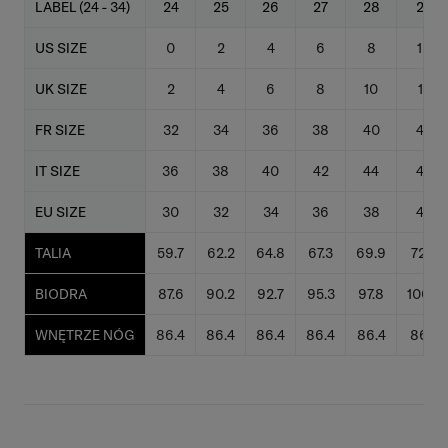
LABEL (24 - 34)
24
25
26
27
28
29
US SIZE
0
2
4
6
8
10
UK SIZE
2
4
6
8
10
12
FR SIZE
32
34
36
38
40
42
IT SIZE
36
38
40
42
44
46
EU SIZE
30
32
34
36
38
40
TALIA
59.7
62.2
64.8
67.3
69.9
72.4
BIODRA
87.6
90.2
92.7
95.3
97.8
100.3
WNĘTRZE NÓG
86.4
86.4
86.4
86.4
86.4
86.4