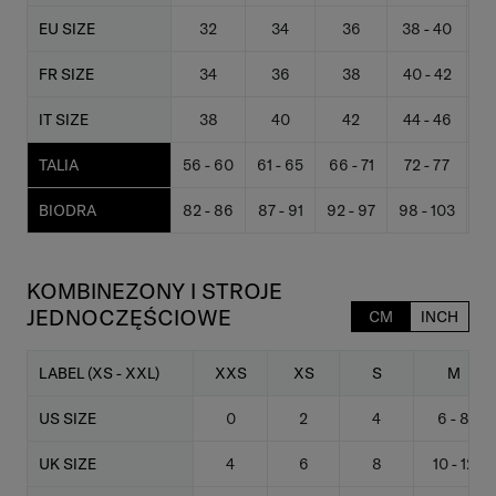
EU SIZE
32
34
36
38 - 40
4
FR SIZE
34
36
38
40 - 42
4
IT SIZE
38
40
42
44 - 46
4
TALIA
56 - 60
61 - 65
66 - 71
72 - 77
7
BIODRA
82 - 86
87 - 91
92 - 97
98 - 103
10
KOMBINEZONY I STROJE
JEDNOCZĘŚCIOWE
CM
INCH
LABEL (XS - XXL)
XXS
XS
S
M
US SIZE
0
2
4
6 - 8
UK SIZE
4
6
8
10 - 12