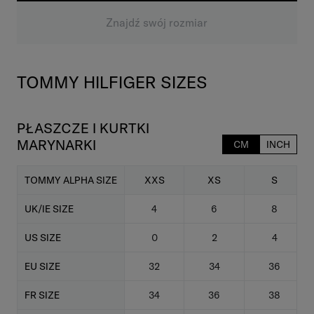
Znajdź swój rozmiar
TOMMY HILFIGER SIZES
PŁASZCZE I KURTKI
MARYNARKI
CM
INCH
TOMMY ALPHA SIZE
XXS
XS
S
UK/IE SIZE
4
6
8
US SIZE
0
2
4
EU SIZE
32
34
36
FR SIZE
34
36
38