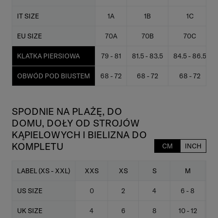
IT SIZE
1A
1B
1C
EU SIZE
70A
70B
70C
KLATKA PIERSIOWA
79 - 81
81.5 - 83.5
84.5 - 86.5
OBWÓD POD BIUSTEM
68 - 72
68 - 72
68 - 72
SPODNIE NA PLAŻĘ, DO
DOMU, DOŁY OD STROJÓW
KĄPIELOWYCH I BIELIZNA DO
KOMPLETU
CM
INCH
LABEL (XS - XXL)
XXS
XS
S
M
US SIZE
0
2
4
6 - 8
UK SIZE
4
6
8
10 - 12
1