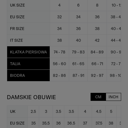
UK SIZE
4
6
8
10 - 12
EU SIZE
32
34
36
38 - 40
FR SIZE
34
36
38
40 - 42
IT SIZE
38
40
42
44 - 46
KLATKA PIERSIOWA
74 - 78
79 - 83
84 - 89
90 - 95
TALIA
56 - 60
61 - 65
66 - 71
72 - 77
BIODRA
82 - 86
87 - 91
92 - 97
98 - 103
DAMSKIE OBUWIE
CM
INCH
UK
2.5
3
3.5
3.5
4
4.5
5
5.5
EU SIZE
35
35.5
36
36.5
37
37.5
38
38.5