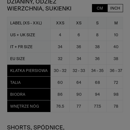
DZIANINY, ODZIEŻ
WIERZCHNIA, SUKIENKI
CM
INCH
LABEL (XS - XXL)
XXS
XS
S
M
US + UK SIZE
4
6
8
10
IT + FR SIZE
34
36
38
40
EU SIZE
32
34
36
38
KLATKA PIERSIOWA
30 - 32
32 - 33
34 - 35
36 - 37
3
TALIA
60
64
68
72
BIODRA
86
90
94
98
WNĘTRZE NÓG
76.5
77
77.5
78
SHORTS, SPÓDNICE,