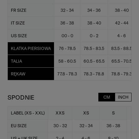
FR SIZE
32 - 34
34 - 36
38 - 40
IT SIZE
36 - 38
38 - 40
42 - 44
US SIZE
00 - 0
0 - 2
4 - 6
KLATKA PIERSIOWA
76 - 78.5
78.5 - 83.5
83.5 - 88.5
TALIA
58 - 60.5
60.5 - 65.5
65.5 - 70.5
RĘKAW
77.8 - 78.3
78.3 - 78.8
78.8 - 79.3
SPODNIE
CM
INCH
LABEL (XS - XXL)
XXS
XS
S
EU SIZE
30 - 32
32 - 34
36 - 38
38
US + UK SIZE
2 - 4
4 - 6
8 - 10
10