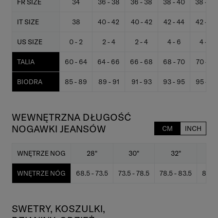
FR SIZE
34
36 - 38
36 - 38
38 - 40
38 - 40
IT SIZE
38
40 - 42
40 - 42
42 - 44
42 - 44
US SIZE
0 - 2
2 - 4
2 - 4
4 - 6
4 - 6
TALIA
60 - 64
64 - 66
66 - 68
68 - 70
70 - 72
BIODRA
85 - 89
89 - 91
91 - 93
93 - 95
95 - 97
WEWNĘTRZNA DŁUGOŚĆ
NOGAWKI JEANSÓW
CM
INCH
WNĘTRZE NOG
28"
30"
32"
3
WNĘTRZE NÓG
68.5 - 73.5
73.5 - 78.5
78.5 - 83.5
83.5 
SWETRY, KOSZULKI,