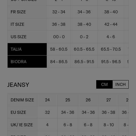
FR SIZE
32 - 34
34 - 36
38 - 40
40
IT SIZE
36 - 38
38 - 40
42 - 44
44
US SIZE
00 - 0
0 - 2
4 - 6
6
TALIA
58 - 60.5
60.5 - 65.5
65.5 - 70.5
70.5
BIODRA
84 - 86.5
86.5 - 91.5
91.5 - 96.5
96.5
JEANSY
CM
INCH
DENIM SIZE
24
25
26
27
28
EU SIZE
32
34 - 36
34 - 36
36 - 38
36 - 38
UK/ IE SIZE
4
6 - 8
6 - 8
8 - 10
8 - 10