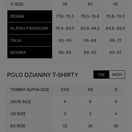
IT SIZE
38
40
42
RĘKAW
77.8- 78.3
78.3- 78.8
78.8- 79.3
KLATKA PIERSIOWA
76.5- 80.5
80.5- 84.5
84.5- 88.5
TALIA
60- 64
64- 68
68- 72
BIODRA
85- 89
89- 93
93- 97
POLO DZIANINY T-SHIRTY
CM
INCH
TOMMY ALPHA SIZE
XXS
XS
S
UK/IE SIZE
4
6
8
US SIZE
0
2
4
EU SIZE
32
34
36