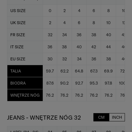
US SIZE
0
2
4
6
8
10
UK SIZE
2
4
6
8
10
12
FR SIZE
32
34
36
38
40
42
IT SIZE
36
38
40
42
44
46
EU SIZE
30
32
34
36
38
40
TALIA
59.7
62.2
64.8
67.3
69.9
72.4
BIODRA
87.6
90.2
92.7
95.3
97.8
100.3
WNĘTRZE NÓG
76.2
76.2
76.2
76.2
76.2
76.2
JEANS - WNĘTRZE NÓG 32
CM
INCH