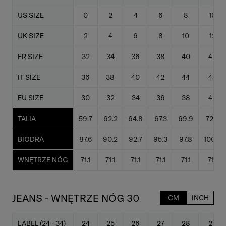
US SIZE
0
2
4
6
8
10
UK SIZE
2
4
6
8
10
12
FR SIZE
32
34
36
38
40
42
IT SIZE
36
38
40
42
44
46
EU SIZE
30
32
34
36
38
40
TALIA
59.7
62.2
64.8
67.3
69.9
72.4
BIODRA
87.6
90.2
92.7
95.3
97.8
100.3
WNĘTRZE NÓG
71.1
71.1
71.1
71.1
71.1
71.1
JEANS - WNĘTRZE NÓG 30
CM
INCH
LABEL (24 - 34)
24
25
26
27
28
29