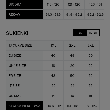
BIODRA
115 - 120
121 - 126
126 - 131
RĘKAW
81.3 - 81.8
81.8 - 82.2
82.2 - 82.8
SUKIENKI
CM
INCH
TJ CURVE SIZE
1XL
2XL
3XL
EU SIZE
46
48
50
UK/IE SIZE
18
20
22
FR SIZE
48
50
52
IT SIZE
52
54
56
US SIZE
14
16
18
KLATKA PIERSIOWA
106.5 - 112
113 - 118
118 - 123