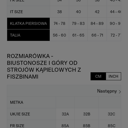
FR SIZE
34
36
38
40 - 42
IT SIZE
38
40
42
44 - 46
KLATKA PIERSIOWA
74 - 78
79 - 83
84 - 89
90 - 95
TALIA
56 - 60
61 - 65
66 - 71
72 - 77
ROZMIARÓWKA -
BIUSTONOSZE I GÓRY OD
STROJÓW KĄPIELOWYCH Z
FISZBINAMI
CM
INCH
Następny
METKA
UK/IE SIZE
32A
32B
32C
FR SIZE
85A
85B
85C