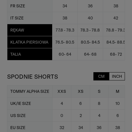
FR SIZE
34
36
38
IT SIZE
38
40
42
RĘKAW
77.8 - 78.3
78.3 - 78.8
78.8 - 79.3
KLATKA PIERSIOWA
76.5- 80.5
80.5- 84.5
84.5- 88.5
TALIA
60- 64
64- 68
68- 72
SPODNIE SHORTS
CM
INCH
TOMMY ALPHA SIZE
XXS
XS
S
M
UK/IE SIZE
4
6
8
10
US SIZE
0
2
4
6
EU SIZE
32
34
36
38