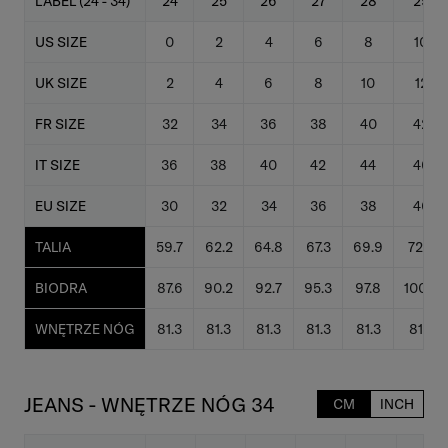
LABEL (24 - 34)
24
25
26
27
28
29
US SIZE
0
2
4
6
8
10
UK SIZE
2
4
6
8
10
12
FR SIZE
32
34
36
38
40
42
IT SIZE
36
38
40
42
44
46
EU SIZE
30
32
34
36
38
40
TALIA
59.7
62.2
64.8
67.3
69.9
72.4
BIODRA
87.6
90.2
92.7
95.3
97.8
100.3
WNĘTRZE NÓG
81.3
81.3
81.3
81.3
81.3
81.3
JEANS - WNĘTRZE NÓG 34
CM
INCH