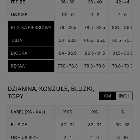
IT SIZE
36 - 38
38 - 40
42 - 44
US SIZE
00 - 0
0 - 2
4 - 6
KLATKA PIERSIOWA
76 - 78.5
78.5 - 83.5
83.5 - 88.5
TALIA
58 - 60.5
60.5 - 65.5
65.5 - 70.5
BIODRA
84 - 86.5
86.5 - 91.5
91.5 - 96.5
RĘKAW
77.8 - 78.3
78.3 - 78.8
78.8 - 79.3
DZIANINA, KOSZULE, BLUZKI,
TOPY
CM
INCH
LABEL (XS - XXL)
XXS
XS
S
EU SIZE
30 - 32
32 - 34
36 - 38
US + UK SIZE
2 - 4
4 - 6
8 - 10