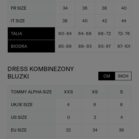
FR SIZE
34
36
38
40
IT SIZE
38
40
42
44
TALIA
60- 64
64- 68
68- 72
72- 76
BIODRA
85- 89
89- 93
93- 97
97- 101
1
DRESS KOMBINEZONY
BLUZKI
CM
INCH
TOMMY ALPHA SIZE
XXS
XS
S
UK/IE SIZE
4
6
8
US SIZE
0
2
4
EU SIZE
32
34
36