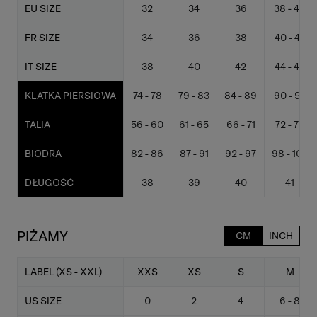
EU SIZE
32
34
36
38 - 40
FR SIZE
34
36
38
40 - 42
IT SIZE
38
40
42
44 - 46
KLATKA PIERSIOWA
74 - 78
79 - 83
84 - 89
90 - 95
TALIA
56 - 60
61 - 65
66 - 71
72 - 77
BIODRA
82 - 86
87 - 91
92 - 97
98 - 103
DŁUGOŚĆ
38
39
40
41
PIŻAMY
CM
INCH
LABEL (XS - XXL)
XXS
XS
S
M
US SIZE
0
2
4
6 - 8