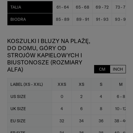
TALIA
61 - 64
65 - 68
69 - 72
73 - 76
BIODRA
85 - 89
89 - 91
91 - 93
93 - 95
KOSZULKI I BLUZY NA PLAŻĘ,
DO DOMU, GÓRY OD
STROJÓW KAPIELOWYCH I
BIUSTONOSZE (ROZMIARY
ALFA)
CM
INCH
LABEL (XS - XXL)
XXS
XS
S
M
US SIZE
0
2
4
6 - 8
UK SIZE
4
6
8
10 - 12
EU SIZE
32
34
36
38 - 40