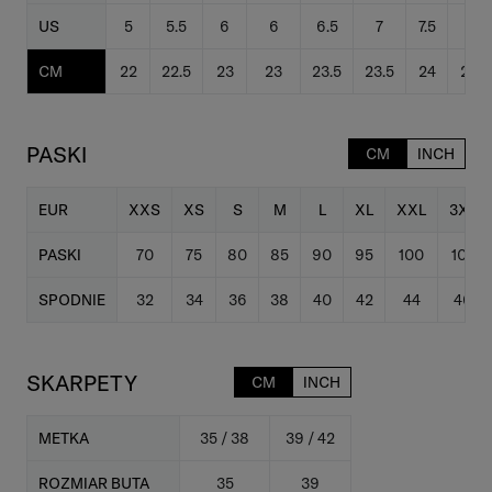
US
5
5.5
6
6
6.5
7
7.5
8
CM
22
22.5
23
23
23.5
23.5
24
24.5
PASKI
CM
INCH
EUR
XXS
XS
S
M
L
XL
XXL
3XL
PASKI
70
75
80
85
90
95
100
105
SPODNIE
32
34
36
38
40
42
44
46
SKARPETY
CM
INCH
METKA
35 / 38
39 / 42
ROZMIAR BUTA
35
39