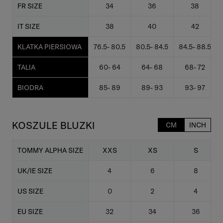
FR SIZE
34
36
38
IT SIZE
38
40
42
KLATKA PIERSIOWA
76.5- 80.5
80.5- 84.5
84.5- 88.5
TALIA
60- 64
64- 68
68- 72
BIODRA
85- 89
89- 93
93- 97
KOSZULE BLUZKI
CM
INCH
TOMMY ALPHA SIZE
XXS
XS
S
UK/IE SIZE
4
6
8
US SIZE
0
2
4
EU SIZE
32
34
36