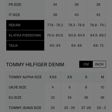
FR SIZE
34
36
38
IT SIZE
38
40
42
RĘKAW
77.8 - 78.3
78.3 - 78.8
78.8 - 79.3
KLATKA PIERSIOWA
76.5- 80.5
80.5- 84.5
84.5- 88.5
TALIA
60- 64
64- 68
68- 72
TOMMY HILFIGER DENIM
CM
INCH
TOMMY ALPHA SIZE
XXS
XS
S
M
UK/IE SIZE
4
6
8
10
EU SIZE
32
34
36
38
TOMMY JEANS SIZE
24
25 - 26
27 -28
29 - 30