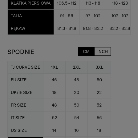
KLATKA PIERSIOWA
106.5 - 112
113 - 118
118 - 123
TALIA
91 - 96
97 - 102
102 - 107
RĘKAW
81.3 - 81.8
81.8 - 82.2
82.2 - 82.8
SPODNIE
CM
INCH
TJ CURVE SIZE
1XL
2XL
3XL
EU SIZE
46
48
50
UK/IE SIZE
18
20
22
FR SIZE
48
50
52
IT SIZE
52
54
56
US SIZE
14
16
18