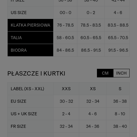
IT SIZE
36 - 38
38 - 40
42 - 44
US SIZE
00 - 0
0 - 2
4 - 6
KLATKA PIERSIOWA
76 - 78.5
78.5 - 83.5
83.5 - 88.5
TALIA
58 - 60.5
60.5 - 65.5
65.5 - 70.5
BIODRA
84 - 86.5
86.5 - 91.5
91.5 - 96.5
9
PŁASZCZE I KURTKI
CM
INCH
LABEL (XS - XXL)
XXS
XS
S
EU SIZE
30 - 32
32 - 34
36 - 38
US + UK SIZE
2 - 4
4 - 6
8 - 10
FR SIZE
32 - 34
34 - 36
38 - 40