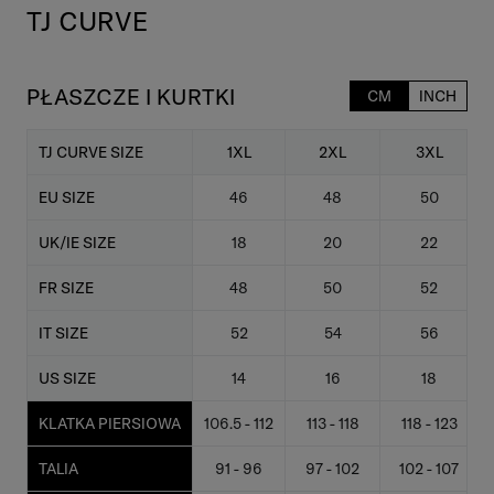
TJ CURVE
PŁASZCZE I KURTKI
CM
INCH
TJ CURVE SIZE
1XL
2XL
3XL
EU SIZE
46
48
50
UK/IE SIZE
18
20
22
FR SIZE
48
50
52
IT SIZE
52
54
56
US SIZE
14
16
18
KLATKA PIERSIOWA
106.5 - 112
113 - 118
118 - 123
TALIA
91 - 96
97 - 102
102 - 107