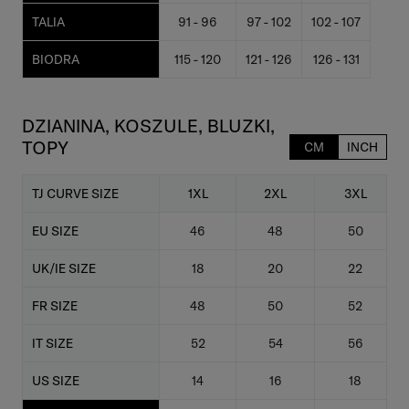
TALIA
91 - 96
97 - 102
102 - 107
BIODRA
115 - 120
121 - 126
126 - 131
DZIANINA, KOSZULE, BLUZKI,
TOPY
CM
INCH
TJ CURVE SIZE
1XL
2XL
3XL
EU SIZE
46
48
50
UK/IE SIZE
18
20
22
FR SIZE
48
50
52
IT SIZE
52
54
56
US SIZE
14
16
18