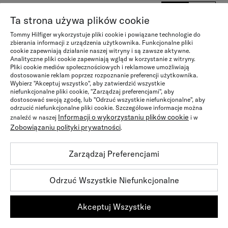
GÓRA + DÓŁ
CM
INCH
Ta strona używa plików cookie
LABEL (XS - XL)
XS
S
M
L
Tommy Hilfiger wykorzystuje pliki cookie i powiązane technologie do
zbierania informacji z urządzenia użytkownika. Funkcjonalne pliki
cookie zapewniają działanie naszej witryny i są zawsze aktywne.
US SIZE
4
6
8
10
Analityczne pliki cookie zapewniają wgląd w korzystanie z witryny.
Pliki cookie mediów społecznościowych i reklamowe umożliwiają
dostosowanie reklam poprzez rozpoznanie preferencji użytkownika.
UK SIZE
6
8
10
12
Wybierz "Akceptuj wszystko", aby zatwierdzić wszystkie
niefunkcjonalne pliki cookie, "Zarządzaj preferencjami", aby
IT + FR SIZE
36
38
40
42
dostosować swoją zgodę, lub "Odrzuć wszystkie niefunkcjonalne", aby
odrzucić niefunkcjonalne pliki cookie. Szczegółowe informacje można
Informacji o wykorzystaniu plików cookie
znaleźć w naszej
EU SIZE
34
36
38
i w
40
Zobowiązaniu polityki prywatności
.
RAMIONA
37.5
38
38.5
40
Zarządzaj Preferencjami
KLATKA PIERSIOWA
81 - 84
85 - 88
89 - 92
93 - 96
Odrzuć Wszystkie Niefunkcjonalne
TALIA
63 - 67
67 - 70
71 - 74
75 - 78
BIODRA
89 - 92
93 - 96
97 - 100
101 - 104
Akceptuj Wszystkie